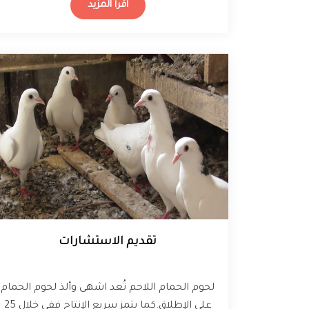
اقرأ المزيد
المختلفة للحيوانات.…
تقديم الاستشارات
لحوم الحمام اللاحم تُعد اشهى وألذ لحوم الحمام
على الإطلاق.كما يتمز سريع الإنتاج ففي خلال 25