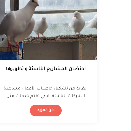
احتضان المشاريع الناشئة و تطويرها
الغاية من تشكيل حاضنات الأعمال مساعدة
الشركات الناشئة، فهي تقدّم خدمات مثل
التدريب على الإدارة ومساحة العمل المشتركة
اقرأ المزيد
وغير ذلك،…