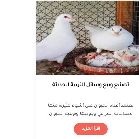
تصنيع وبيع وسائل التربية الحديثة
تعتمد أعداد الحيوان على أشياء كثيرة؛ منها
مساحات المراعي وجودتها ونوعية الحيوان
والغرض من رعايته أو تربيته والمستوى
اقرأ المزيد
الحضاري ومدى…