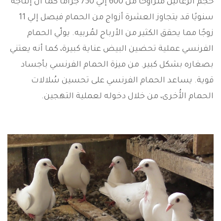
حجم الزغاليل مُتراوحًا من 600 إلي 750 جرامًا كما أن إنتاجه
سنويًا قد يتجاوز العشرة أزواج من الحمام فيصل إلي 11
زوجًا مما يحقق الكثير من الأرباح لمُربيه. يولّي الحمام
الفرنسي عملية تحضين البيض عناية كبيرة، كما أنه يعتني
بصغاره بشكل كبير. من ميزة الحمام الفرنسي بأجساد
قوية. يساعد الحمام الفرنسي على تحسين سُلالات
الحمام الأُخرى، من خلال دخوله لعملية التهجين.